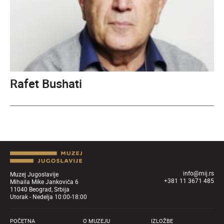
Rafet Bushati
info@mij.rs
Muzej Jugoslavije
+381 11 3671 485
Mihaila Mike Jankovića 6
11040 Beograd, Srbija
Utorak - Nedelja 10:00-18:00
POČETNA
O MUZEJU
IZLOŽBE