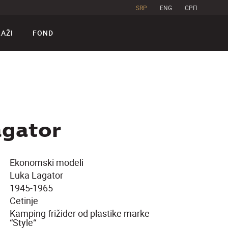
SRP
ENG
CPП
RAŽI
FOND
agator
Ekonomski modeli
Luka Lagator
1945-1965
Cetinje
Kamping frižider od plastike marke
“Style“