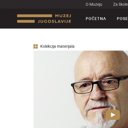
O Muzeju
Za škole
POČETNA
POSE
Kolekcija materijala