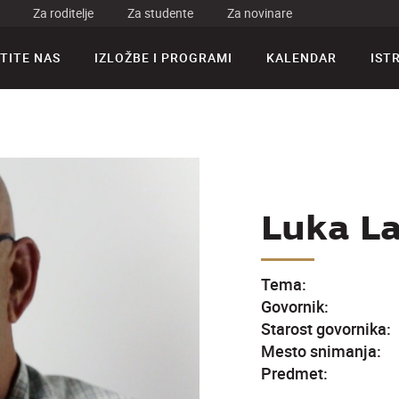
Za roditelje
Za studente
Za novinare
TITE NAS
IZLOŽBE I PROGRAMI
KALENDAR
IST
Luka L
Tema:
Govornik:
Starost govornika:
Mesto snimanja:
Predmet: